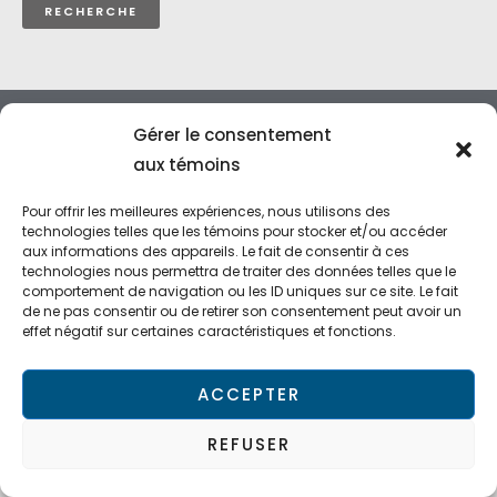
Gérer le consentement
11201 Mirabeau, Montréal QC H1J 2S2 CANADA
aux témoins
514 355-7720 ‒ 1 888 ARCOPEL (272-6735) /
Pour offrir les meilleures expériences, nous utilisons des
Québec 418 877-7720
technologies telles que les témoins pour stocker et/ou accéder
info@arcopel.com
aux informations des appareils. Le fait de consentir à ces
technologies nous permettra de traiter des données telles que le
comportement de navigation ou les ID uniques sur ce site. Le fait
de ne pas consentir ou de retirer son consentement peut avoir un
effet négatif sur certaines caractéristiques et fonctions.
© Arcopel 2016 - 2025 All Rights Reserved.
ACCEPTER
Developped by
Solutions JAB
| Hosted by
Somithost
REFUSER